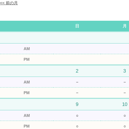
<< 前の月
日
月
AM
PM
2
3
AM
−
−
PM
−
−
9
10
AM
○
○
PM
○
○