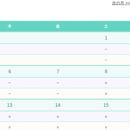
次の月 >>
木
金
土
1
−
−
6
7
8
−
−
○
−
−
○
13
14
15
○
○
○
○
○
○