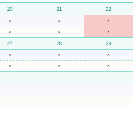
20
21
22
○
○
×
○
○
×
27
28
29
○
○
○
○
○
○