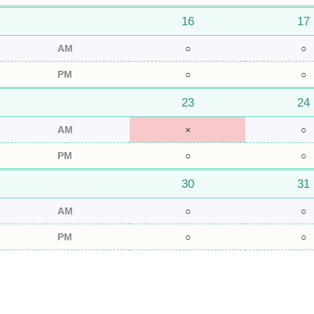
16
17
AM
○
○
PM
○
○
23
24
AM
×
○
PM
○
○
30
31
AM
○
○
PM
○
○