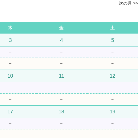
次の月 >>
木
金
土
3
4
5
−
−
−
−
−
−
10
11
12
−
−
−
−
−
−
17
18
19
−
−
−
−
−
−