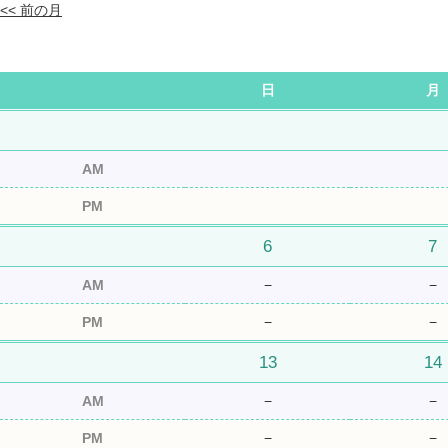
<< 前の月
日
月
AM
PM
6
7
AM
−
−
PM
−
−
13
14
AM
−
−
PM
−
−