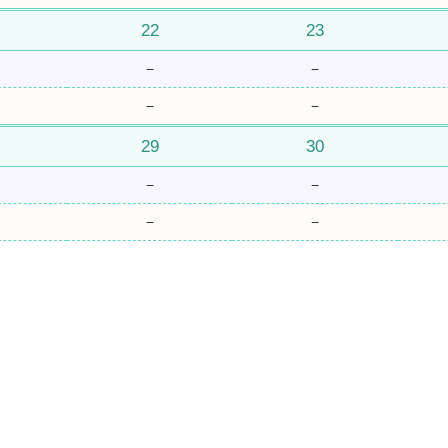
22
23
−
−
−
−
29
30
−
−
−
−