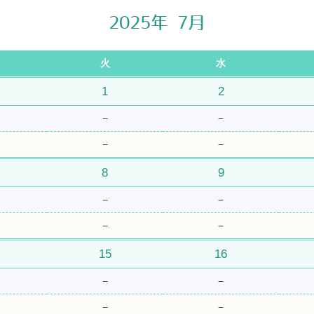
2025年 7月
火
水
1
2
−
−
−
−
8
9
−
−
−
−
15
16
−
−
−
−