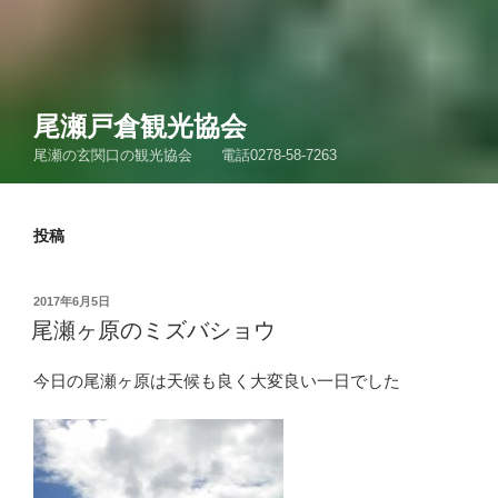
尾瀬戸倉観光協会
尾瀬の玄関口の観光協会 電話0278-58-7263
投稿
投
2017年6月5日
稿
尾瀬ヶ原のミズバショウ
日:
今日の尾瀬ヶ原は天候も良く大変良い一日でした