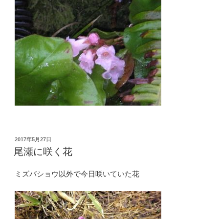
投
2017年5月27日
稿
尾瀬に咲く花
日:
ミズバショウ以外で今日咲いていた花