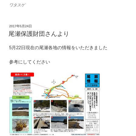
ワタスゲ
投
2017年5月24日
稿
尾瀬保護財団さんより
日:
5月22日現在の尾瀬各地の情報をいただきました
参考にしてください