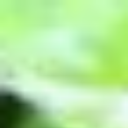
コ
ン
テ
ン
ツ
へ
ス
キ
ッ
プ