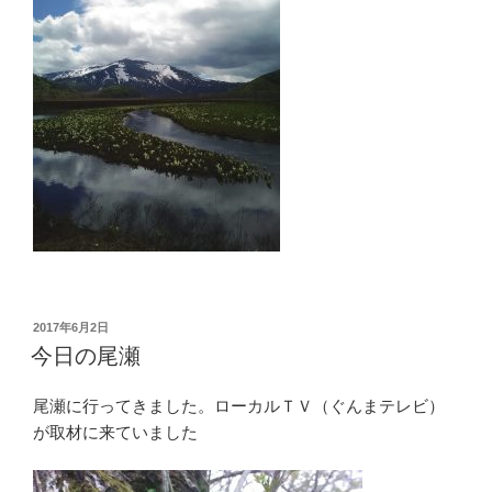
投
2017年6月2日
稿
今日の尾瀬
日:
尾瀬に行ってきました。ローカルＴＶ（ぐんまテレビ）
が取材に来ていました