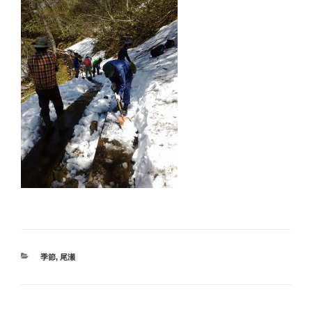
カ
季節
,
尾瀬
テ
ゴ
リ
ー