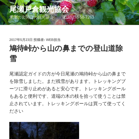
コ
尾瀬戸倉観光協会
ン
尾瀬の玄関口の観光協会 電話0278-58-7263
テ
ン
ツ
投
2017年5月23日
投稿者:
WEB担当
へ
稿
鳩待峠から山の鼻までの登山道除
ス
日:
キ
雪
ッ
プ
尾瀬認定ガイドの方が今日尾瀬の鳩待峠から山の鼻まで
を除雪しました。まだ残雪があります。トレッキングブ
ーツに滑り止めがあると安心です。トレッキングポール
もあると便利です、道端の木の枝を拾って使うことは禁
止されています。トレッキングポールは買って使ってく
ださい