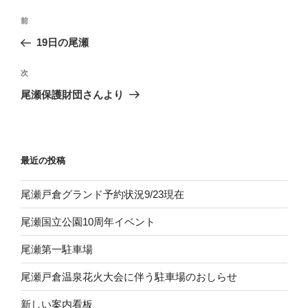
投
過
前
稿
去
19日の尾瀬
ナ
の
ビ
投
次
次
稿
ゲ
の
尾瀬保護財団さんより
投
ー
稿
シ
ョ
最近の投稿
ン
尾瀬戸倉グランド予約状況9/23現在
尾瀬国立公園10周年イベント
尾瀬第一駐車場
尾瀬戸倉温泉花火大会に伴う駐車場のおしらせ
新しい案内看板