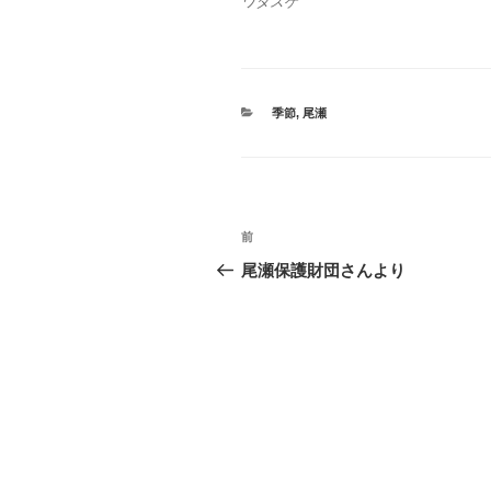
ワタスゲ
カ
季節
,
尾瀬
テ
ゴ
リ
ー
投
前
過
稿
去
尾瀬保護財団さんより
の
ナ
投
ビ
稿
ゲ
ー
シ