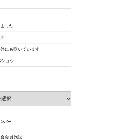
板
きました
方面
以外にも咲いています
バショウ
メンバー
協会会員施設