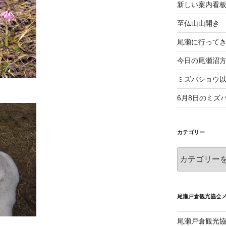
新しい案内看
至仏山山開き
尾瀬に行って
今日の尾瀬沼
ミズバショウ
6月8日のミズ
カテゴリー
カ
テ
ゴ
リ
ー
尾瀬戸倉観光協会
尾瀬戸倉観光