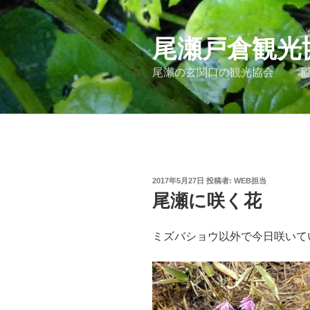
コ
ン
尾瀬戸倉観光
テ
ン
尾瀬の玄関口の観光協会 電話027
ツ
へ
ス
キ
ッ
プ
投
2017年5月27日
投稿者:
WEB担当
稿
尾瀬に咲く花
日:
ミズバショウ以外で今日咲いて