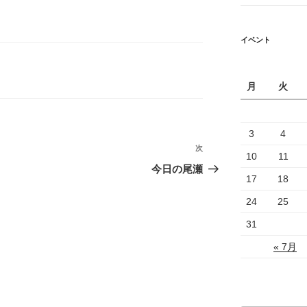
イベント
月
火
3
4
次
次
10
11
の
今日の尾瀬
17
18
投
稿
24
25
31
« 7月