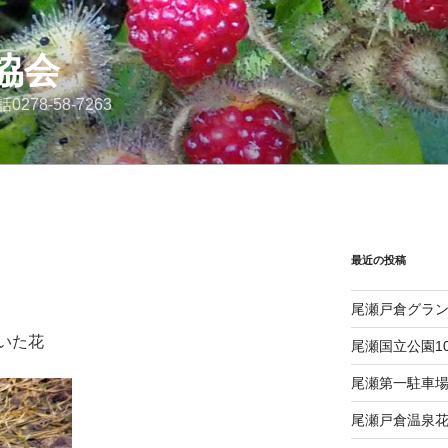
協会
8-58-7263
最近の投稿
尾瀬戸倉グラン
いた花
尾瀬国立公園1
尾瀬第一駐車
尾瀬戸倉温泉